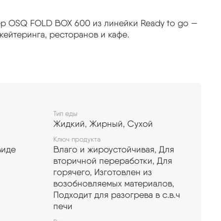
р OSQ FOLD BOX 600 из линейки Ready to go —
ейтеринга, ресторанов и кафе.
 100% защищает от протекания.
использовании.
для доставки и хранения готовых блюд.
рева в микроволновой печи.
ть (можно заказать свой дизайн, форму и
Тип еды
Жидкий, Жирный, Сухой
Ключ продукта
виде
Влаго и жироустойчивая, Для
вторичной переработки, Для
горячего, Изготовлен из
возобновляемых материалов,
Подходит для разогрева в с.в.ч
печи