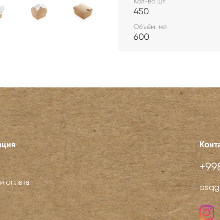
Кол-во шт
450
Объём, мл
600
ация
Конт
+998
и оплата
osqg