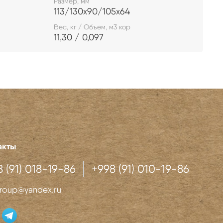
Размер, мм
113/130x90/105x64
Вес, кг / Объем, м3 кор
11,30 / 0,097
акты
 (91) 018-19-86
+998 (91) 010-19-86
roup@yandex.ru