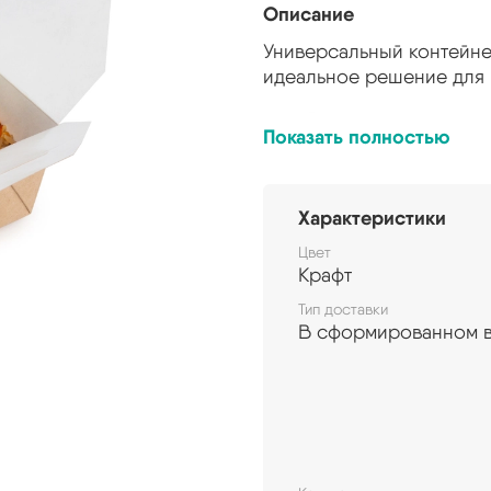
Описание
Универсальный контейне
идеальное решение для к
Внутренний слой на
Показать полностью
Упаковка удобна в 
Идеально подходит 
Подходит для разог
Характеристики
Не требует сборки.
Индивидуальная печа
Цвет
материалы).
Крафт
Тип доставки
В сформированном 