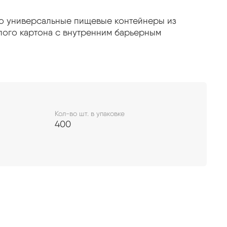
о универсальные пищевые контейнеры из
ого картона с внутренним барьерным
запатентованную
собой уникальную
8-ми
с широким сформованным бортиком по верхним
а уникальных крышек RPET, закрытие одним
ксация и отсутствие риска протекания благодаря
кальной конструкции крышек.
Кол-во шт. в упаковке
400
деформации – самый жесткий среди
нке условных аналогов среди картонных
ен для штабелирования на витрине, идеален для
трукция без клея – не требует сборки
 вид – визуально увеличивает порцию блюда за
ов
дним движением
*: плоская и полукупольная,