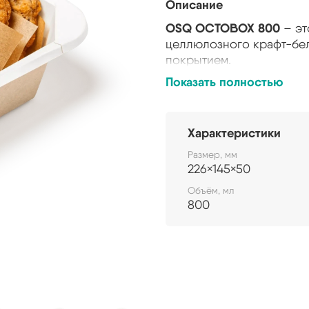
Описание
OSQ OCTOBOX 800
– эт
целлюлозного крафт-бел
покрытием.
Показать полностью
Octobox представляет 
угольную конструкцию 
граням изделия. Два вид
Характеристики
движением. Надежная фи
усиленным замкам и уни
Размер, мм
226×145×50
Жесткий борт без 
Объём, мл
предлагаемых на ры
800
контейнеров. Идеал
доставки.
Сформованная
конс
Уникальный внешний
счет широких борт
Закрытие крышки о
2 вида крышек RPET