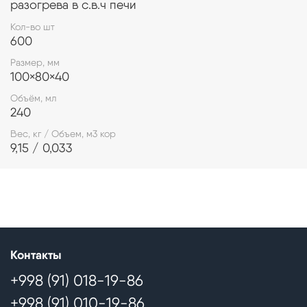
разогрева в с.в.ч печи
Кол-во шт
600
Размер, мм
100×80×40
Объём, мл
240
Вес, кг / Объем, м3 кор
9,15 / 0,033
Контакты
+998 (91) 018-19-86
+998 (91) 010-19-86