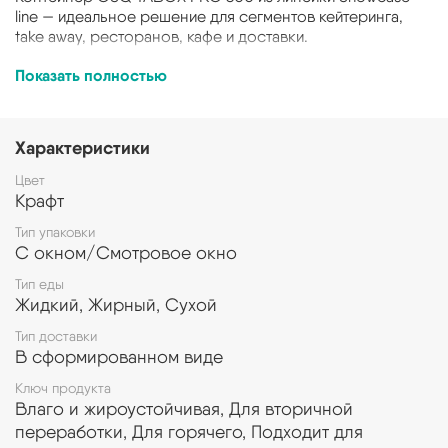
line — идеальное решение для сегментов кейтеринга,
take away, ресторанов, кафе и доставки.
Поставляется в склеенном плоском виде.
Показать полностью
Не занимает много места при транспортировке
и хранении.
Сборка в три движения.
Характеристики
Конструкция стала более прочной, из жесткого
картона, что обеспечивает 100% защиту
Цвет
содержимого при доставке.
Крафт
Линейка из самых востребованных размеров под
разный вес и объем.
Тип упаковки
С окном/Смотровое окно
Экологичная упаковка из биоразлагаемого картона.
Тип еды
Презентовать ваш продукт — основная задача упаковки
Жидкий, Жирный, Сухой
OSQ TABOX PRO. Ее особенность заключается в
прозрачном смотровом окне, которое выгодно
Тип доставки
демонстрирует содержимое.
В сформированном виде
Ключ продукта
Влаго и жироустойчивая, Для вторичной
переработки, Для горячего, Подходит для